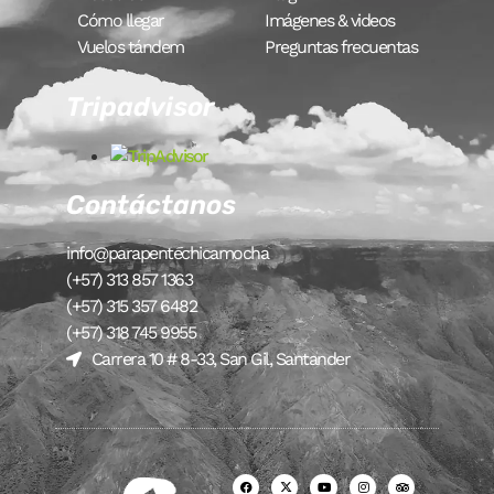
Cómo llegar
Imágenes & videos
Vuelos tándem
Preguntas frecuentas
Tripadvisor
Contáctanos
info@parapentechicamocha
(+57) 313 857 1363
(+57) 315 357 6482
(+57) 318 745 9955
Carrera 10 # 8-33, San Gil, Santander