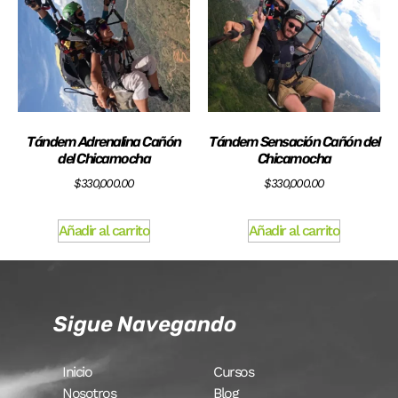
Tándem Adrenalina Cañón
Tándem Sensación Cañón del
del Chicamocha
Chicamocha
$
330,000.00
$
330,000.00
Añadir al carrito
Añadir al carrito
Sigue Navegando
Inicio
Cursos
Nosotros
Blog