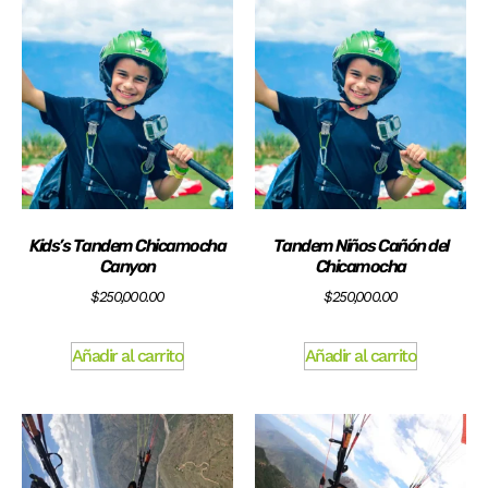
Kids’s Tandem Chicamocha
Tandem Niños Cañón del
Canyon
Chicamocha
$
250,000.00
$
250,000.00
Añadir al carrito
Añadir al carrito