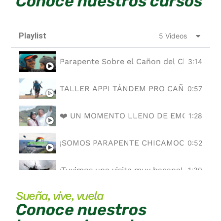
Conoce nuestros cursos
Playlist
5 Videos
Parapente Sobre el Cañon del Chicamoch
3:14
TALLER APPI TÁNDEM PRO CAÑÓN DEL 
0:57
❤️ UN MOMENTO LLENO DE EMOCIÓN ❤️
1:28
¡SOMOS PARAPENTE CHICAMOCHA!
0:52
¡Tuvimos una visita muy bacana! 😎
1:30
Sueña, vive, vuela
Conoce nuestros