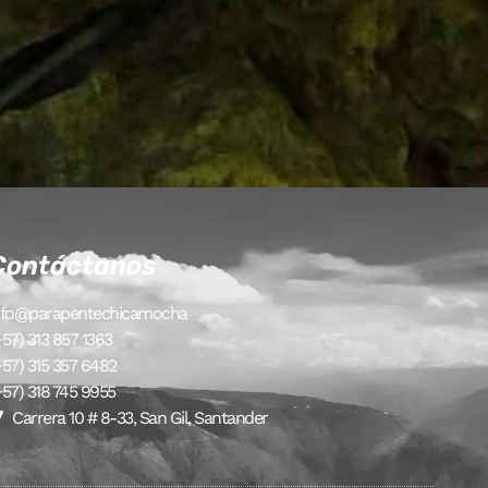
Contáctanos
nfo@parapentechicamocha
+57) 313 857 1363
+57) 315 357 6482
+57) 318 745 9955
Carrera 10 # 8-33, San Gil, Santander