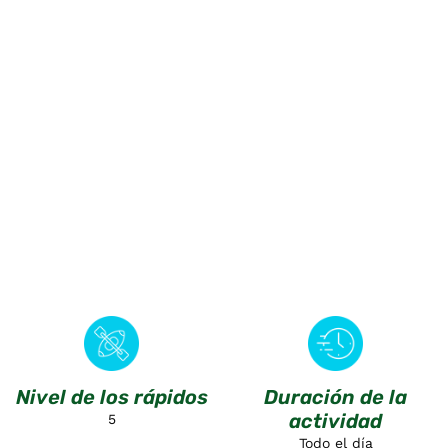
g del país ! Acá podrás vivir una aventura al más alto n
Nivel de los rápidos
Duración de la
actividad
5
Todo el día