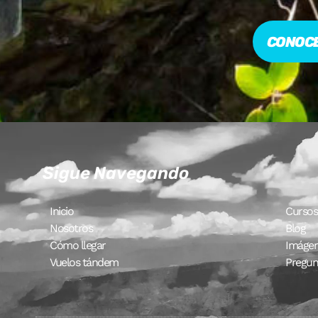
CONOCE
Sigue Navegando
Inicio
Cursos
Nosotros
Blog
Cómo llegar
Imágen
Vuelos tándem
Pregun