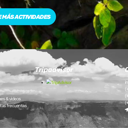
 MÁS ACTIVIDADES
Tripadvisor
i
(
(
es & videos
(
tas frecuentas