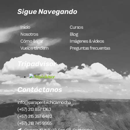
Sigue Navegando
Inicio
Cursos
Nosotros
Blog
Cómo llegar
Imágenes & videos
Vuelos tándem
Preguntas frecuentas
Tripadvisor
Contáctanos
info@parapentechicamocha
(+57) 313 857 1363
(+57) 315 357 6482
(+57) 318 745 9955