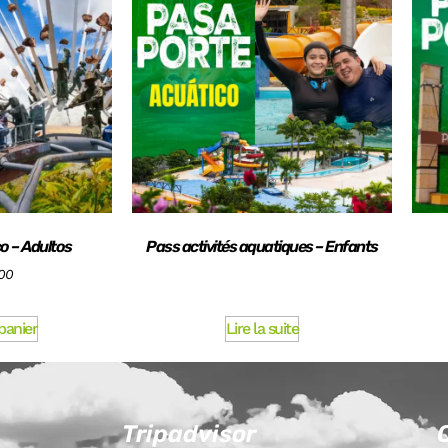
o – Adultos
Pass activités aquatiques – Enfants
.00
panier
Lire la suite
Tripadvisor