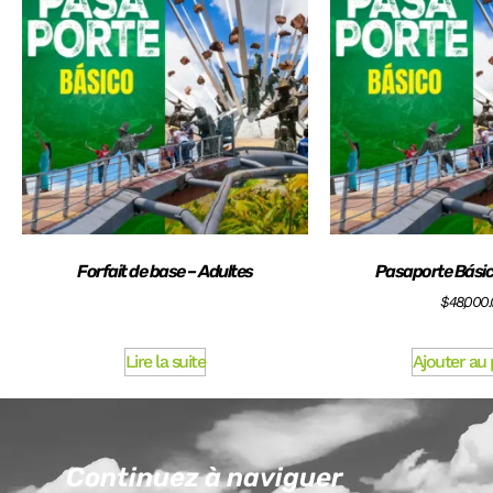
Forfait de base – Adultes
Pasaporte Básic
$
48,000
Lire la suite
Ajouter au 
Continuez à naviguer