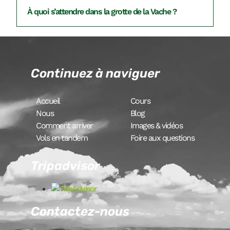
À quoi s’attendre dans la grotte de la Vache ?
Continuez à naviguer
Accueil
Cours
Nous
Blog
Comment arriver
Images & vidéos
Vols en tandem
Foire aux questions
Tripadvisor
Contactez-nous