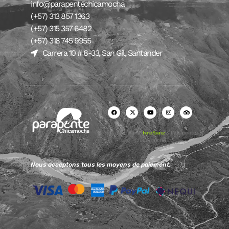
info@parapentechicamocha
(+57) 313 857 1363
(+57) 315 357 6482
(+57) 318 745 9955
Carrera 10 # 8-33, San Gil, Santander
Fait avec ♥ par
Irene Suarez
& Parapente
Chicamocha
Nous acceptons tous les moyens de paiement.