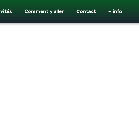
ivités
Comment y aller
Contact
+ info
rivière Fonce
 idéal pour une activité en famille.