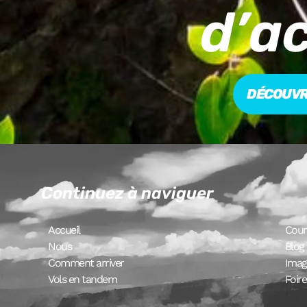
d’ac
DÉCOUVRE
Continuez à naviguer
Accueil
Cour
Nous
Blog
Comment arriver
Imag
Vols en tandem
Foir