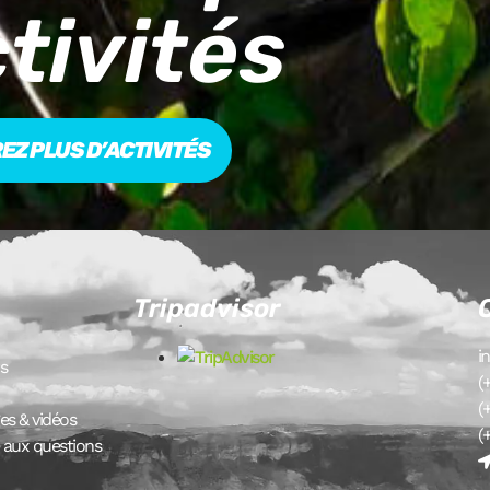
tivités
Z PLUS D’ACTIVITÉS
Tripadvisor
i
s
(
(
es & vidéos
(
e aux questions