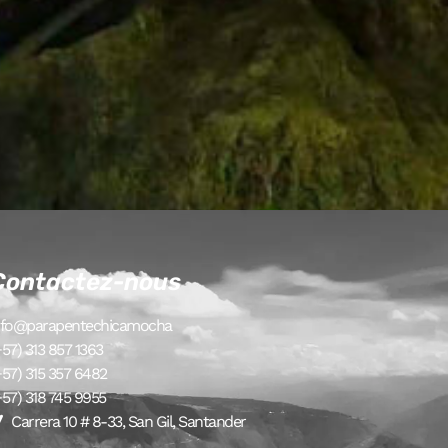
Contactez-nous
nfo@parapentechicamocha
+57) 313 857 1363
+57) 315 357 6482
+57) 318 745 9955
Carrera 10 # 8-33, San Gil, Santander