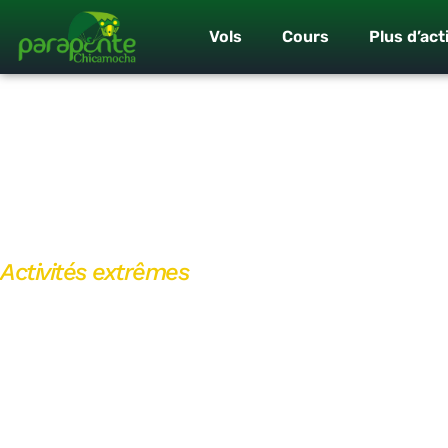
Vols
Cours
Plus d’act
Activités extrêmes
Rafting sur la 
C’est le plan de canoë/rafting le plus tranquille à San Gil,