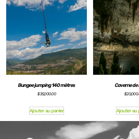
Bungee jumping 140 mètres
Caverne de l
$
35,000.00
$
20,000
Ajouter au panier
Ajouter au 