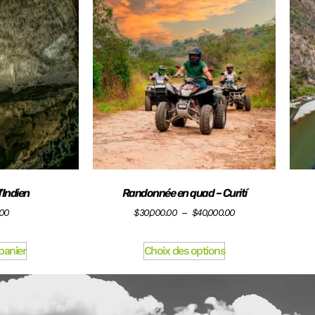
’Indien
Randonnée en quad – Curití
.00
$
30,000.00
–
$
40,000.00
panier
Choix des options