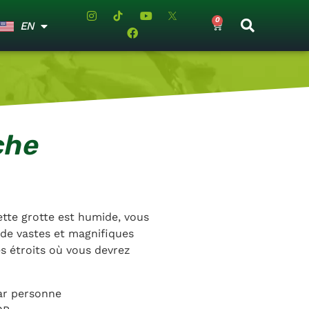
0
EN
ES
che
cette grotte est humide, vous
 de vastes et magnifiques
es étroits où vous devrez
r personne