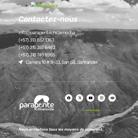
Contactez-nous
info@parapentechicamocha
(+57) 313 857 1363
(+57) 315 357 6482
(+57) 318 745 9955
Carrera 10 # 8-33, San Gil, Santander
Fait avec ♥ par
Irene Suarez
& Parapente
Chicamocha
Nous acceptons tous les moyens de paiement.