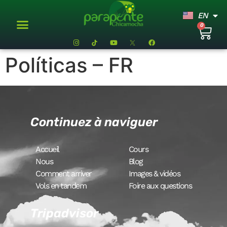
EN
ES
0
Curso de Parapente
+ Actividades
Cómo llegar
Políticas – FR
Continuez à naviguer
Accueil
Cours
Nous
Blog
Comment arriver
Images & vidéos
Vols en tandem
Foire aux questions
Tripadvisor