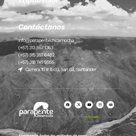
Tripadvisor
Contáctanos
info@parapentechicamocha
(+57) 313 857 1363
(+57) 315 357 6482
(+57) 318 745 9955
Carrera 10 # 8-33, San Gil, Santander
Hecho con ♥ by
Irene Suarez
& Parapente
Chicamocha
Aceptamos todos los métodos de pago.