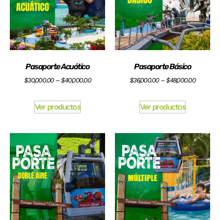
Pasaporte Acuático
Pasaporte Básico
$
30,000.00
–
$
40,000.00
$
36,000.00
–
$
48,000.00
Ver productos
Ver productos