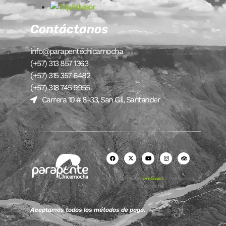
Contáctanos
info@parapentechicamocha
(+57) 313 857 1363
(+57) 315 357 6482
(+57) 318 745 9955
Carrera 10 # 8-33, San Gil, Santander
Hecho con ♥ by
Irene Suarez
& Parapente
Chicamocha
Aceptamos todos los métodos de pago.