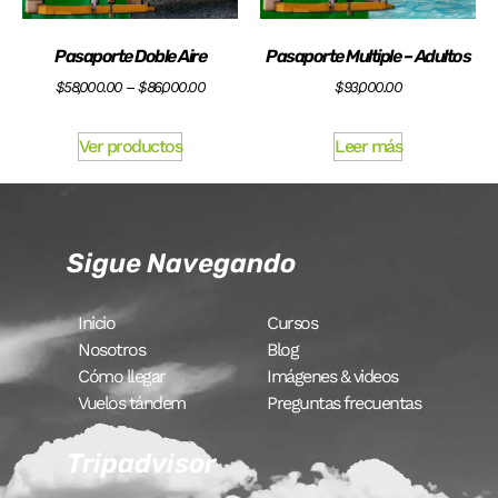
Pasaporte Doble Aire
Pasaporte Multiple – Adultos
$
58,000.00
–
$
86,000.00
$
93,000.00
Ver productos
Leer más
Sigue Navegando
Inicio
Cursos
Nosotros
Blog
Cómo llegar
Imágenes & videos
Vuelos tándem
Preguntas frecuentas
Tripadvisor