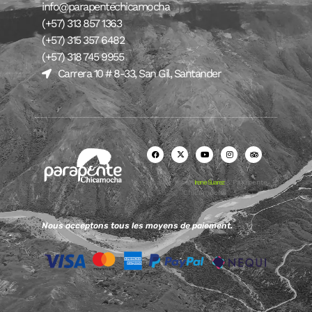
info@parapentechicamocha
(+57) 313 857 1363
(+57) 315 357 6482
(+57) 318 745 9955
Carrera 10 # 8-33, San Gil, Santander
Fait avec ♥ par
Irene Suarez
& Parapente
Chicamocha
Nous acceptons tous les moyens de paiement.