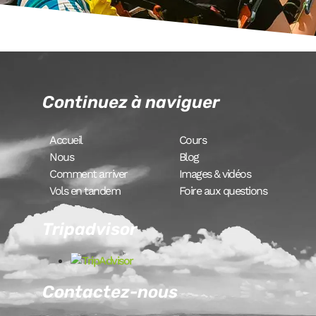
Continuez à naviguer
Accueil
Cours
Nous
Blog
Comment arriver
Images & vidéos
Vols en tandem
Foire aux questions
Tripadvisor
Contactez-nous